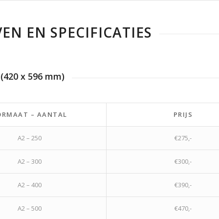
VEN EN SPECIFICATIES
 (420 x 596 mm)
ORMAAT – AANTAL
PRIJS
A2 – 250
€275,-
A2 – 300
€300,-
A2 – 400
€390,-
A2 – 500
€470,-