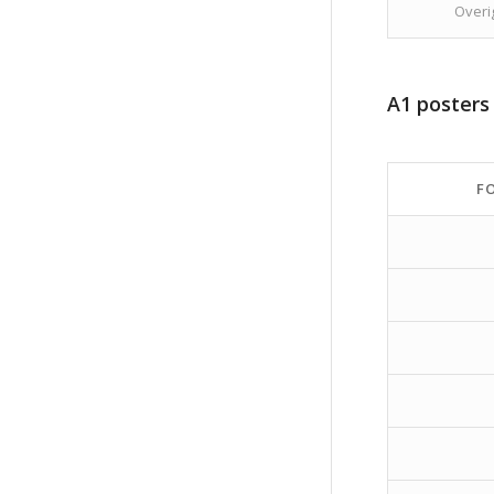
Overi
A1 posters
F