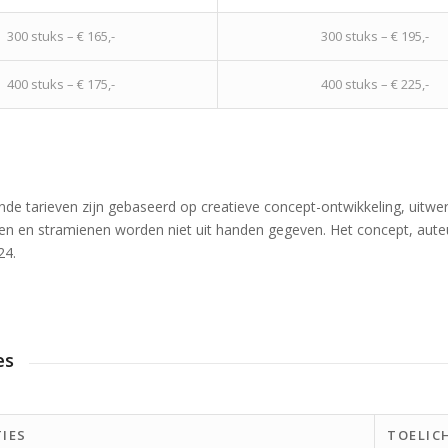
300 stuks – € 165,-
300 stuks – € 195,-
400 stuks – € 175,-
400 stuks – € 225,-
nde tarieven zijn gebaseerd op creatieve concept-ontwikkeling, uitwer
 en stramienen worden niet uit handen gegeven. Het concept, auteur
24.
es
TIES
TOELIC