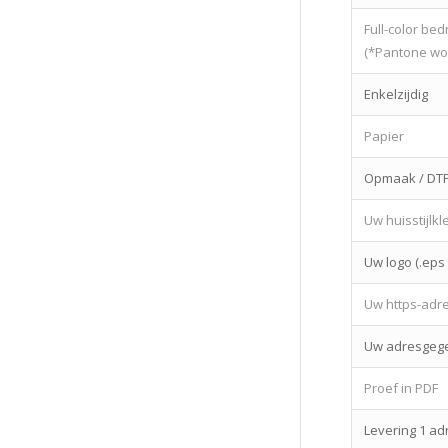
Full-color be
(*Pantone wo
Enkelzijdig
Papier
Opmaak / DT
Uw huisstijlkl
Uw logo (.eps /
Uw https-adr
Uw adresgege
Proef in PDF
Levering 1 a