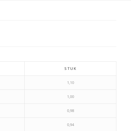
STUK
1,10
1,00
0,98
0,94