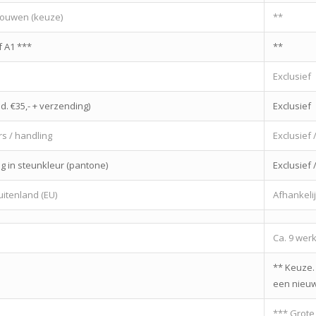
ouwen (keuze)
**
f A1 ***
**
Exclusief
ad. €35,- + verzending)
Exclusief
s / handling
Exclusief
g in steunkleur (pantone)
Exclusief
itenland (EU)
Afhankelijk
Ca. 9 wer
** Keuze.
een nieuws
*** Grote