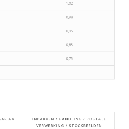
1,02
0,98
0,95
0,85
0,75
AAR A4
INPAKKEN / HANDLING / POSTALE
VERWERKING / STOCKBEELDEN