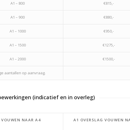
A1 – 800
€815,-
A1 – 900
€880,-
A1 – 1000
€950,-
A1 – 1500
€1275,-
A1 – 2000
€1500,-
ge aantallen op aanvraag.
bewerkingen (indicatief en in overleg)
 VOUWEN NAAR A4
A1 OVERSLAG VOUWEN N