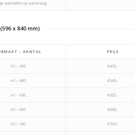
ge aantallen op aanvraag.
 (596 x 840 mm)
ORMAAT – AANTAL
PRIJS
A1 – 300
€435,-
A1 – 400
€540,-
A1 – 500
€625,-
A1 – 600
€690,-
A1 – 700
€750,-