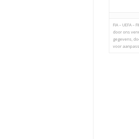
FIA – UEFA – 
door ons verw
gegevens, doc
voor aanpassi