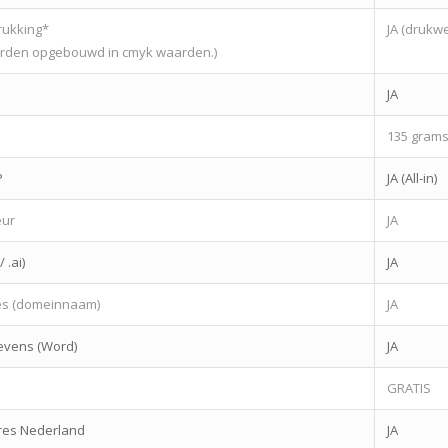
drukking*
JA (drukwe
rden opgebouwd in cmyk waarden.)
JA
135 grams
P
JA (All-in)
eur
JA
 .ai)
JA
es (domeinnaam)
JA
vens (Word)
JA
GRATIS
dres Nederland
JA