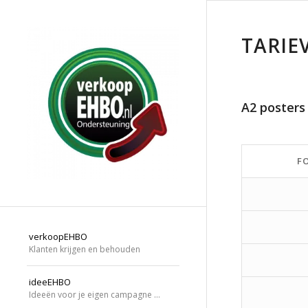
TARIE
A2 posters
F
verkoopEHBO
Klanten krijgen en behouden
ideeEHBO
Ideeën voor je eigen campagne …