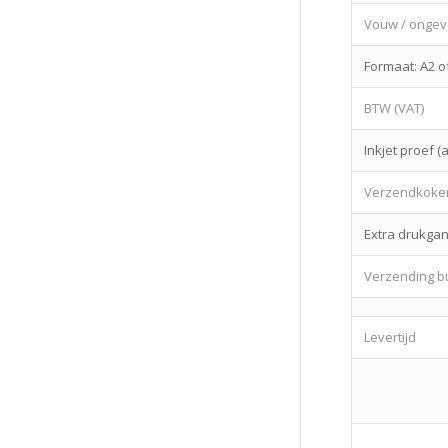
Vouw / ongev
Formaat: A2 o
BTW (VAT)
Inkjet proef (
Verzendkoker
Extra drukgan
Verzending bu
Levertijd