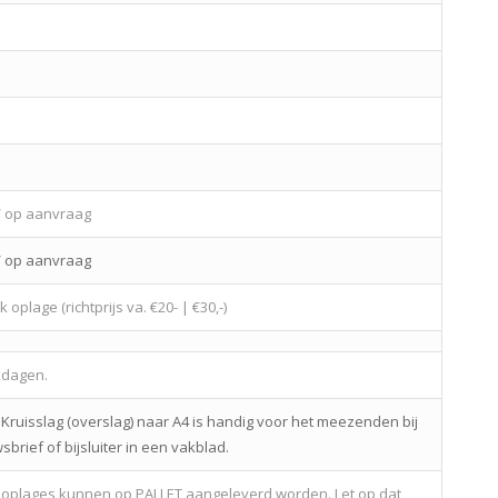
 / op aanvraag
 / op aanvraag
 oplage (richtprijs va. €20- | €30,-)
kdagen.
 Kruisslag (overslag) naar A4 is handig voor het meezenden bij
brief of bijsluiter in een vakblad.
 oplages kunnen op PALLET aangeleverd worden. Let op dat