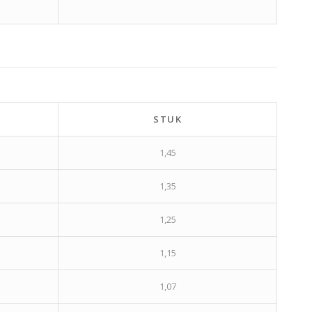
STUK
1,45
1,35
1,25
1,15
1,07