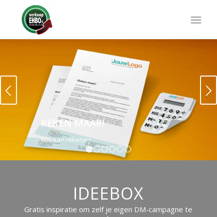
Next
REKEN MAAR!
Wie kan rekenen …
1
2
3
4
5
6
IDEEBOX
Gratis inspiratie om zelf je eigen DM-campagne te